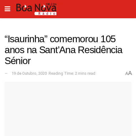
“Isaurinha” comemorou 105
anos na Sant’Ana Residência
Sénior
A
19 de Outubro, 2020
Reading Time: 2 mins read
A