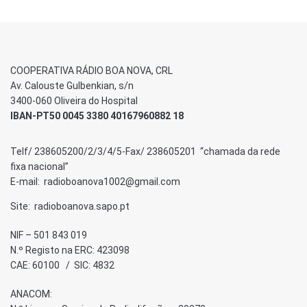
COOPERATIVA RÁDIO BOA NOVA, CRL
Av. Calouste Gulbenkian, s/n
3400-060 Oliveira do Hospital
IBAN-PT50 0045 3380 40167960882 18
Telf/ 238605200/2/3/4/5-Fax/ 238605201 “chamada da rede
fixa nacional”
E-mail: radioboanova1002@gmail.com
Site: radioboanova.sapo.pt
NIF – 501 843 019
N.º Registo na ERC: 423098
CAE: 60100 / SIC: 4832
ANACOM: