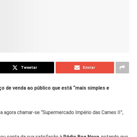
Tweetar
Enviar
ço de venda ao público que está “mais simples e
a agora chamar-se “Supermercado Império das Carnes II”,
deu conta da sua satisfação à
Rádio Boa Nova
, notando que