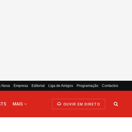
a Nova
Empresa
Editorial
Liga de Amigos
Programação
Contactos
STS
MAIS
OUVIR EM DIRETO