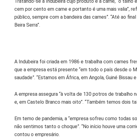
Tratando-se a Indubeira cujo produto é a carne, “o talho é
cem por cento em carne e portanto é uma mais valia”, ref
público, sempre com a bandeira das carnes”. “Até ao fina
Beira Serra”.
A Indubeira foi criada em 1986 e trabalha com carnes fr
que a empresa está presente “em todo o país desde o Min
saudade”. “Estamos em África, em Angola, Guiné Bissau e 
A empresa assegura “à volta de 130 potros de trabalho na
e, em Castelo Branco mais oito”. “Também temos dois ta
Em temo de pandemia, a “empresa sofreu como todas sof
não sentimos tanto o choque”. “No início houve uma corr
contou o empresário.