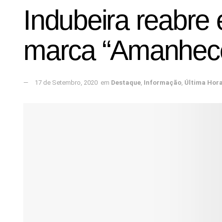
Indubeira reabre
marca “Amanhec
17 de Setembro, 2020
em
Destaque
,
Informação
,
Última Hor