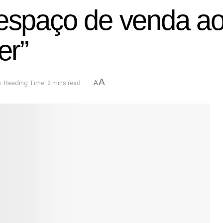
 espaço de venda ao
er”
A
a
Reading Time: 2 mins read
A