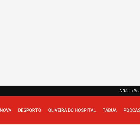
A Rádio Bo
 NOVA
DESPORTO
OLIVEIRA DO HOSPITAL
TÁBUA
PODCA