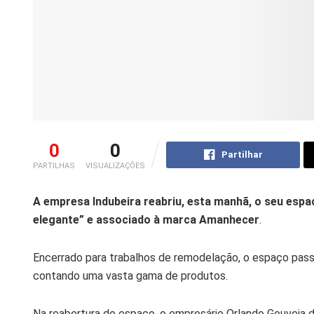
0
0
Partilhar
PARTILHAS
VISUALIZAÇÕES
A empresa Indubeira reabriu, esta manhã, o seu espa
elegante” e associado à marca Amanhecer
.
Encerrado para trabalhos de remodelação, o espaço pass
contando uma vasta gama de produtos.
Na reabertura do espaço, o empresário Orlando Gouveia 