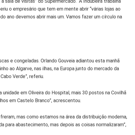
 a sala de visitas” do Supermercado. “A Indubeira trabalha
eriu o empresário que tem em mente abrir “várias lojas ao
l do ano devemos abrir mais um. Vamos fazer um círculo na
escas e congeladas. Orlando Gouveia adiantou esta manhã
ho ao Algarve, nas ilhas, na Europa junto do mercado da
Cabo Verde”, referiu.
 unidade em Oliveira do Hospital, mais 30 postos na Covilhã
lhos em Castelo Branco”, acrescentou.
reram, mas como estamos na área da distribuição moderna,
ida para abastecimento, mas depois as coisas normalizaram”,