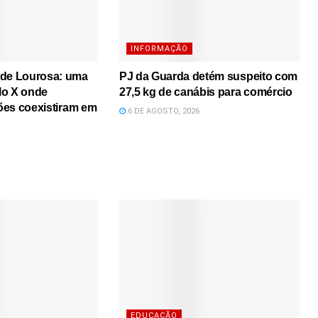
INFORMAÇÃO
 de Lourosa: uma
PJ da Guarda detém suspeito com
lo X onde
27,5 kg de canábis para comércio
iões coexistiram em
6 DE AGOSTO, 2026
EDUCAÇÃO