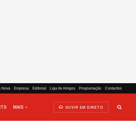
a Nova
Empresa
Editorial
Liga de Amigos
Programação
Contactos
STS
MAIS
OUVIR EM DIRETO