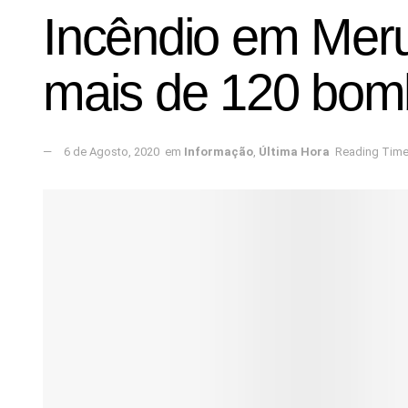
Incêndio em Merug
mais de 120 bomb
6 de Agosto, 2020
em
Informação
,
Última Hora
Reading Time: