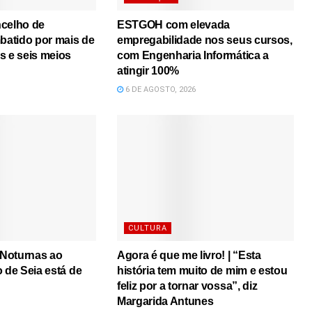
ncelho de
ESTGOH com elevada
atido por mais de
empregabilidade nos seus cursos,
s e seis meios
com Engenharia Informática a
atingir 100%
6 DE AGOSTO, 2026
CULTURA
s Noturnas ao
Agora é que me livro! | “Esta
o de Seia está de
história tem muito de mim e estou
feliz por a tornar vossa”, diz
Margarida Antunes