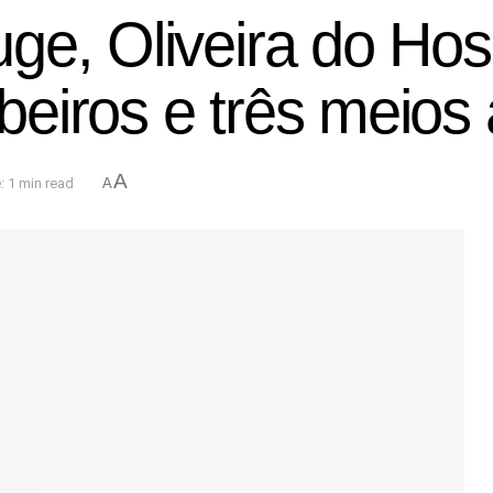
e, Oliveira do Hosp
eiros e três meios
A
 1 min read
A