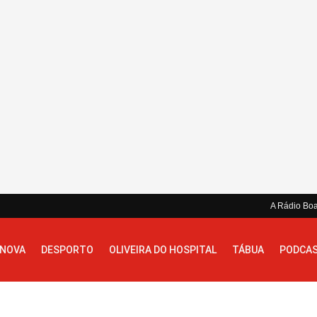
A Rádio Bo
 NOVA
DESPORTO
OLIVEIRA DO HOSPITAL
TÁBUA
PODCA