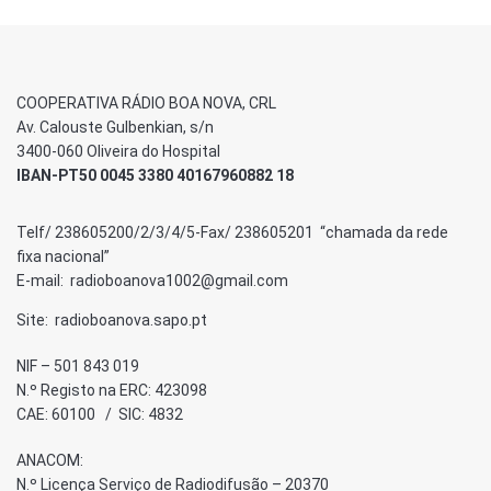
COOPERATIVA RÁDIO BOA NOVA, CRL
Av. Calouste Gulbenkian, s/n
3400-060 Oliveira do Hospital
IBAN-PT50 0045 3380 40167960882 18
Telf/ 238605200/2/3/4/5-Fax/ 238605201 “chamada da rede
fixa nacional”
E-mail: radioboanova1002@gmail.com
Site: radioboanova.sapo.pt
NIF – 501 843 019
N.º Registo na ERC: 423098
CAE: 60100 / SIC: 4832
ANACOM:
N.º Licença Serviço de Radiodifusão – 20370