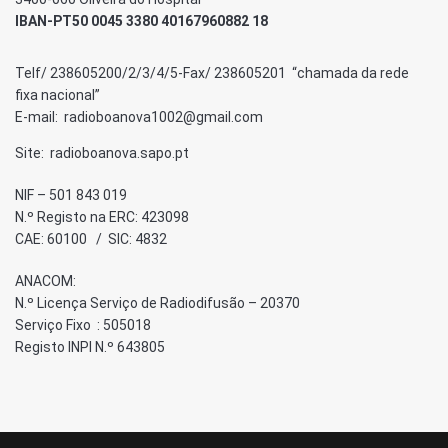
IBAN-PT50 0045 3380 40167960882 18
Telf/ 238605200/2/3/4/5-Fax/ 238605201 “chamada da rede
fixa nacional”
E-mail: radioboanova1002@gmail.com
Site: radioboanova.sapo.pt
NIF – 501 843 019
N.º Registo na ERC: 423098
CAE: 60100 / SIC: 4832
ANACOM:
N.º Licença Serviço de Radiodifusão – 20370
Serviço Fixo : 505018
Registo INPI N.º 643805