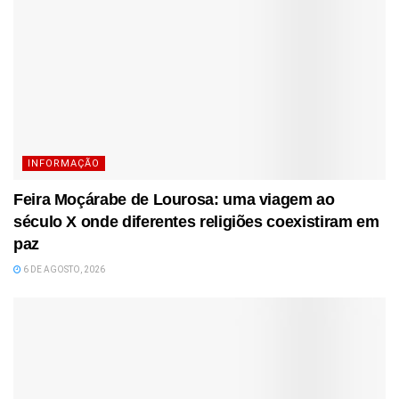
INFORMAÇÃO
Feira Moçárabe de Lourosa: uma viagem ao
século X onde diferentes religiões coexistiram em
paz
6 DE AGOSTO, 2026