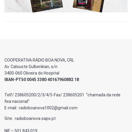
COOPERATIVA RÁDIO BOA NOVA, CRL
Av. Calouste Gulbenkian, s/n
3400-060 Oliveira do Hospital
IBAN-PT50 0045 3380 40167960882 18
Telf/ 238605200/2/3/4/5-Fax/ 238605201 “chamada da rede
fixa nacional”
E-mail: radioboanova1002@gmail.com
Site: radioboanova.sapo.pt
NIF – 501 843 019