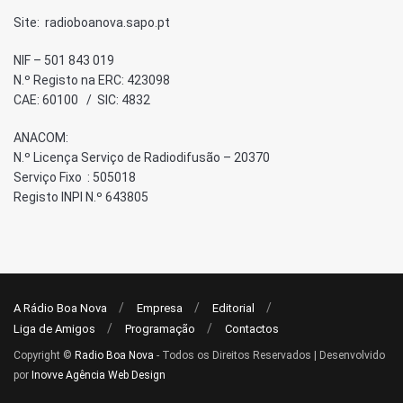
Site: radioboanova.sapo.pt
NIF – 501 843 019
N.º Registo na ERC: 423098
CAE: 60100 / SIC: 4832
ANACOM:
N.º Licença Serviço de Radiodifusão – 20370
Serviço Fixo : 505018
Registo INPI N.º 643805
A Rádio Boa Nova
Empresa
Editorial
Liga de Amigos
Programação
Contactos
Copyright ©
Radio Boa Nova
- Todos os Direitos Reservados | Desenvolvido
por
Inovve Agência Web Design