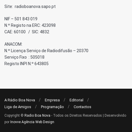
Site: radioboanova.sapo.pt
NIF – 501 843 019
N.º Registo na ERC: 423098
CAE: 60100 / SIC: 4832
ANACOM:
N.º Licença Serviço de Radiodifusão – 20370
Serviço Fixo : 505018
Registo INPI N.º 643805
A Rádio Boa Nova
Empresa
Editorial
Liga de Amigos
Programação
Contactos
Copyright ©
Radio Boa Nova
- Todos os Direitos Reservados | Desenvolvido
por
Inovve Agência Web Design