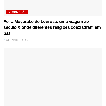
INFORMAÇÃO
Feira Moçárabe de Lourosa: uma viagem ao
século X onde diferentes religiões coexistiram em
paz
6 DE AGOSTO, 2026