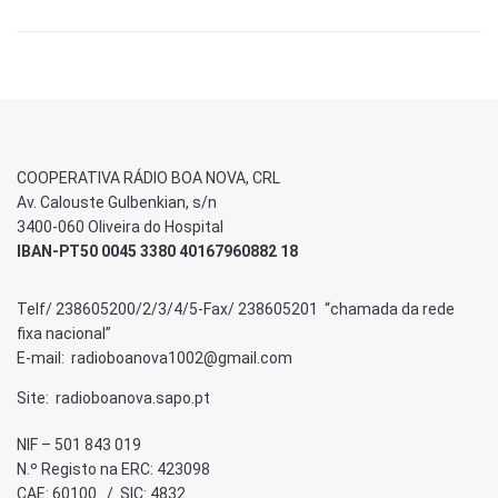
COOPERATIVA RÁDIO BOA NOVA, CRL
Av. Calouste Gulbenkian, s/n
3400-060 Oliveira do Hospital
IBAN-PT50 0045 3380 40167960882 18
Telf/ 238605200/2/3/4/5-Fax/ 238605201 “chamada da rede
fixa nacional”
E-mail: radioboanova1002@gmail.com
Site: radioboanova.sapo.pt
NIF – 501 843 019
N.º Registo na ERC: 423098
CAE: 60100 / SIC: 4832