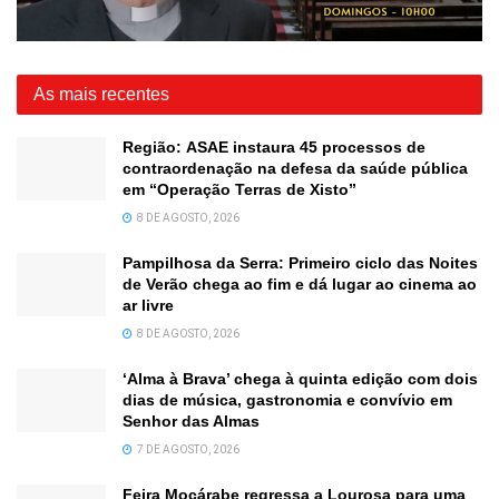
As mais recentes
Região: ASAE instaura 45 processos de
contraordenação na defesa da saúde pública
em “Operação Terras de Xisto”
8 DE AGOSTO, 2026
Pampilhosa da Serra: Primeiro ciclo das Noites
de Verão chega ao fim e dá lugar ao cinema ao
ar livre
8 DE AGOSTO, 2026
‘Alma à Brava’ chega à quinta edição com dois
dias de música, gastronomia e convívio em
Senhor das Almas
7 DE AGOSTO, 2026
Feira Moçárabe regressa a Lourosa para uma