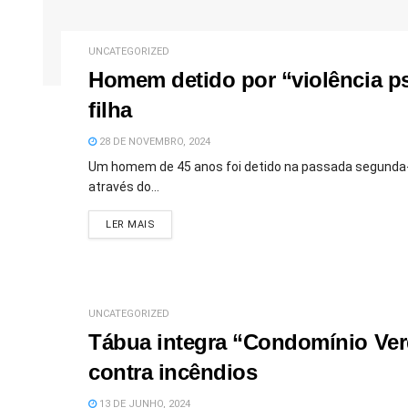
UNCATEGORIZED
Homem detido por “violência p
filha
28 DE NOVEMBRO, 2024
Um homem de 45 anos foi detido na passada segunda-fei
através do...
DETAILS
LER MAIS
UNCATEGORIZED
Tábua integra “Condomínio Verde
contra incêndios
13 DE JUNHO, 2024