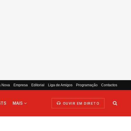
a Nova
Empresa
Editorial
Liga de Amigos
Programação
Contactos
STS
MAIS
OUVIR EM DIRETO