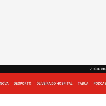
A Rádio Bo
 NOVA
DESPORTO
OLIVEIRA DO HOSPITAL
TÁBUA
PODCA