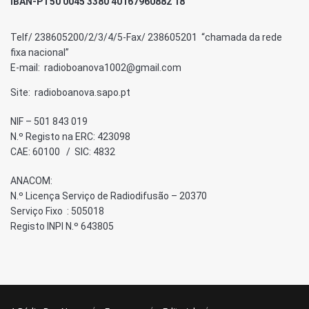
IBAN-PT50 0045 3380 40167960882 18
Telf/ 238605200/2/3/4/5-Fax/ 238605201 “chamada da rede
fixa nacional”
E-mail: radioboanova1002@gmail.com
Site: radioboanova.sapo.pt
NIF – 501 843 019
N.º Registo na ERC: 423098
CAE: 60100 / SIC: 4832
ANACOM:
N.º Licença Serviço de Radiodifusão – 20370
Serviço Fixo : 505018
Registo INPI N.º 643805