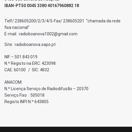
IBAN-PT50 0045 3380 40167960882 18
Telf/ 238605200/2/3/4/5-Fax/ 238605201 “chamada da rede
fixa nacional”
E-mail: radioboanova1002@gmail.com
Site: radioboanova.sapo.pt
NIF – 501 843 019
N.º Registo na ERC: 423098
CAE: 60100 / SIC: 4832
ANACOM:
N.º Licença Serviço de Radiodifusão – 20370
Serviço Fixo : 505018
Registo INPI N.º 643805