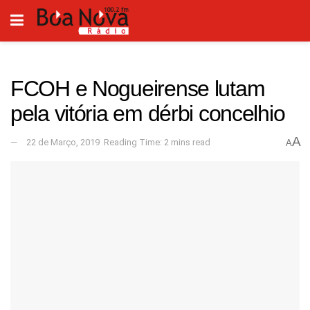
FCOH e Nogueirense lutam
pela vitória em dérbi concelhio
A
22 de Março, 2019
Reading Time: 2 mins read
A