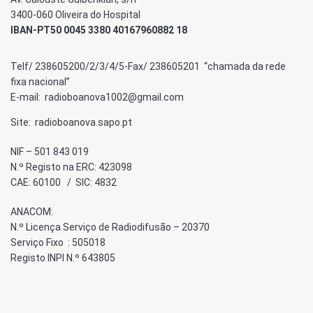
3400-060 Oliveira do Hospital
IBAN-PT50 0045 3380 40167960882 18
Telf/ 238605200/2/3/4/5-Fax/ 238605201 “chamada da rede
fixa nacional”
E-mail: radioboanova1002@gmail.com
Site: radioboanova.sapo.pt
NIF – 501 843 019
N.º Registo na ERC: 423098
CAE: 60100 / SIC: 4832
ANACOM:
N.º Licença Serviço de Radiodifusão – 20370
Serviço Fixo : 505018
Registo INPI N.º 643805