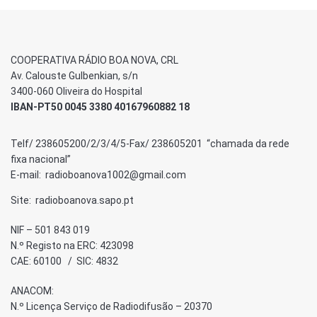
COOPERATIVA RÁDIO BOA NOVA, CRL
Av. Calouste Gulbenkian, s/n
3400-060 Oliveira do Hospital
IBAN-PT50 0045 3380 40167960882 18
Telf/ 238605200/2/3/4/5-Fax/ 238605201 “chamada da rede
fixa nacional”
E-mail: radioboanova1002@gmail.com
Site: radioboanova.sapo.pt
NIF – 501 843 019
N.º Registo na ERC: 423098
CAE: 60100 / SIC: 4832
ANACOM:
N.º Licença Serviço de Radiodifusão – 20370