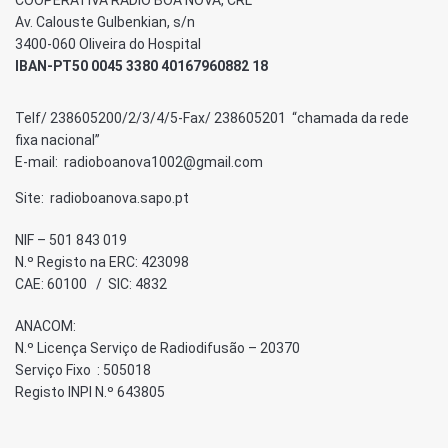
COOPERATIVA RÁDIO BOA NOVA, CRL
Av. Calouste Gulbenkian, s/n
3400-060 Oliveira do Hospital
IBAN-PT50 0045 3380 40167960882 18
Telf/ 238605200/2/3/4/5-Fax/ 238605201 “chamada da rede
fixa nacional”
E-mail: radioboanova1002@gmail.com
Site: radioboanova.sapo.pt
NIF – 501 843 019
N.º Registo na ERC: 423098
CAE: 60100 / SIC: 4832
ANACOM:
N.º Licença Serviço de Radiodifusão – 20370
Serviço Fixo : 505018
Registo INPI N.º 643805