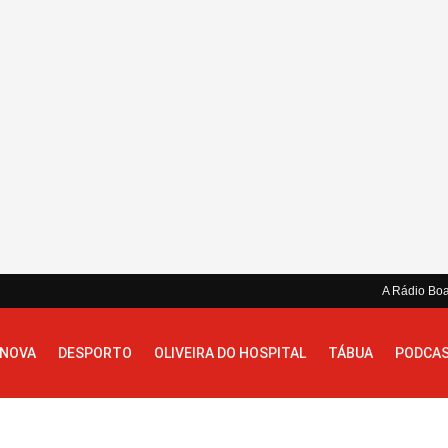
A Rádio Bo
 NOVA
DESPORTO
OLIVEIRA DO HOSPITAL
TÁBUA
PODCA