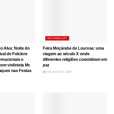
INFORMAÇÃO
o Alva: Noite do
Feira Moçárabe de Lourosa: uma
val de Folclore
viagem ao século X onde
rnacionais e
diferentes religiões coexistiram em
om violinista Mr.
paz
aques nas Festas
6 DE AGOSTO, 2026