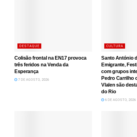
DESTAQUE
CULTURA
Colisão frontal na EN17 provoca
Santo António d
três feridos na Venda da
Emigrante, Festi
Esperança
com grupos inte
Pedro Carrilho c
7 DE AGOSTO, 2026
Vlalen são dest
do Rio
6 DE AGOSTO, 2026