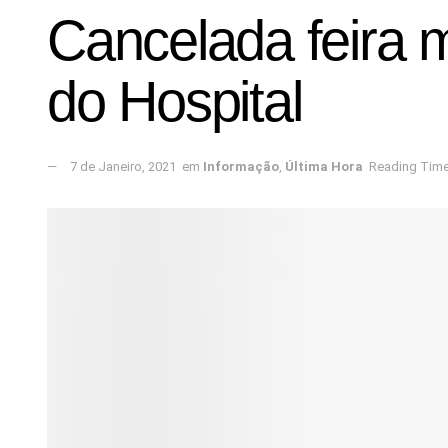
Cancelada feira m
do Hospital
7 de Janeiro, 2021
em
Informação
,
Última Hora
Reading Time