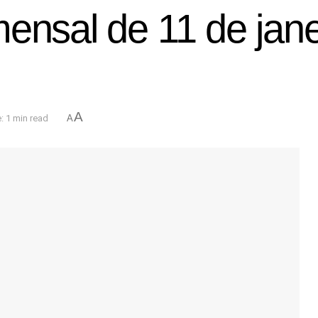
ensal de 11 de jane
A
: 1 min read
A