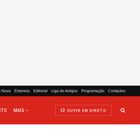
a Nova
Empresa
Editorial
Liga de Amigos
Programação
Contactos
STS
MAIS
OUVIR EM DIRETO