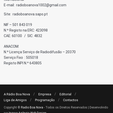
E-mail: radioboanova1002@gmail.com
Site: radioboanova.sapo.pt
NIF – 501 843 019
N.º Registo na ERC: 423098
CAE: 60100 / SIC: 4832
ANACOM:
N.º Licença Serviço de Radiodifusão – 20370
Serviço Fixo : 505018
Registo INPI N.º 643805
A Rádio Boa Nova
Empresa
Editorial
Liga de Amigos
Programação
Contactos
Copyright ©
Radio Boa Nova
- Todos os Direitos Reservados | Desenvolvido