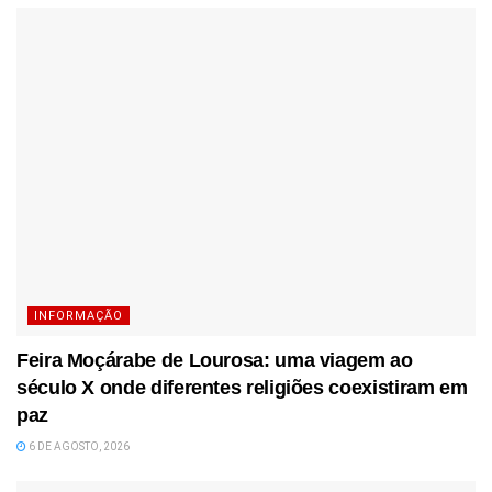
INFORMAÇÃO
Feira Moçárabe de Lourosa: uma viagem ao
século X onde diferentes religiões coexistiram em
paz
6 DE AGOSTO, 2026