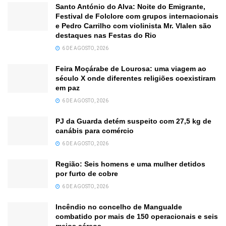
Santo António do Alva: Noite do Emigrante,
Festival de Folclore com grupos internacionais
e Pedro Carrilho com violinista Mr. Vlalen são
destaques nas Festas do Rio
6 DE AGOSTO, 2026
Feira Moçárabe de Lourosa: uma viagem ao
século X onde diferentes religiões coexistiram
em paz
6 DE AGOSTO, 2026
PJ da Guarda detém suspeito com 27,5 kg de
canábis para comércio
6 DE AGOSTO, 2026
Região: Seis homens e uma mulher detidos
por furto de cobre
6 DE AGOSTO, 2026
Incêndio no concelho de Mangualde
combatido por mais de 150 operacionais e seis