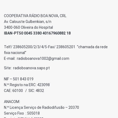
COOPERATIVA RÁDIO BOA NOVA, CRL
Av. Calouste Gulbenkian, s/n
3400-060 Oliveira do Hospital
IBAN-PT50 0045 3380 40167960882 18
Telf/ 238605200/2/3/4/5-Fax/ 238605201 “chamada da rede
fixa nacional”
E-mail: radioboanova1002@gmail.com
Site: radioboanova.sapo.pt
NIF – 501 843 019
N.º Registo na ERC: 423098
CAE: 60100 / SIC: 4832
ANACOM:
N.º Licença Serviço de Radiodifusão – 20370
Serviço Fixo : 505018