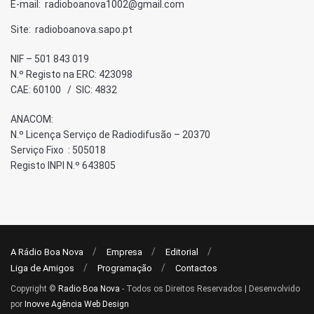
E-mail: radioboanova1002@gmail.com
Site: radioboanova.sapo.pt
NIF – 501 843 019
N.º Registo na ERC: 423098
CAE: 60100 / SIC: 4832
ANACOM:
N.º Licença Serviço de Radiodifusão – 20370
Serviço Fixo : 505018
Registo INPI N.º 643805
A Rádio Boa Nova
Empresa
Editorial
Liga de Amigos
Programação
Contactos
Copyright ©
Radio Boa Nova
- Todos os Direitos Reservados | Desenvolvido
por
Inovve Agência Web Design