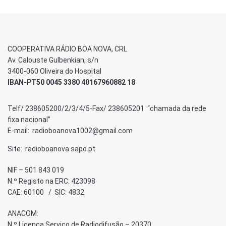
COOPERATIVA RÁDIO BOA NOVA, CRL
Av. Calouste Gulbenkian, s/n
3400-060 Oliveira do Hospital
IBAN-PT50 0045 3380 40167960882 18
Telf/ 238605200/2/3/4/5-Fax/ 238605201 “chamada da rede
fixa nacional”
E-mail: radioboanova1002@gmail.com
Site: radioboanova.sapo.pt
NIF – 501 843 019
N.º Registo na ERC: 423098
CAE: 60100 / SIC: 4832
ANACOM:
N.º Licença Serviço de Radiodifusão – 20370