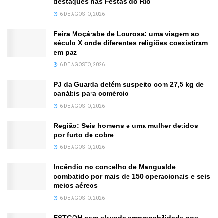
destaques nas Festas do Rio
6 DE AGOSTO, 2026
Feira Moçárabe de Lourosa: uma viagem ao
século X onde diferentes religiões coexistiram
em paz
6 DE AGOSTO, 2026
PJ da Guarda detém suspeito com 27,5 kg de
canábis para comércio
6 DE AGOSTO, 2026
Região: Seis homens e uma mulher detidos
por furto de cobre
6 DE AGOSTO, 2026
Incêndio no concelho de Mangualde
combatido por mais de 150 operacionais e seis
meios aéreos
6 DE AGOSTO, 2026
ESTGOH com elevada empregabilidade nos