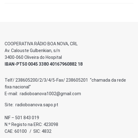
COOPERATIVA RÁDIO BOA NOVA, CRL
Av. Calouste Gulbenkian, s/n
3400-060 Oliveira do Hospital
IBAN-PT50 0045 3380 40167960882 18
Telf/ 238605200/2/3/4/5-Fax/ 238605201 “chamada da rede
fixa nacional”
E-mail: radioboanova1002@gmail.com
Site: radioboanova.sapo.pt
NIF – 501 843 019
N.º Registo na ERC: 423098
CAE: 60100 / SIC: 4832