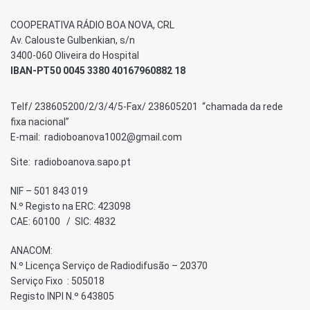
COOPERATIVA RÁDIO BOA NOVA, CRL
Av. Calouste Gulbenkian, s/n
3400-060 Oliveira do Hospital
IBAN-PT50 0045 3380 40167960882 18
Telf/ 238605200/2/3/4/5-Fax/ 238605201 “chamada da rede
fixa nacional”
E-mail: radioboanova1002@gmail.com
Site: radioboanova.sapo.pt
NIF – 501 843 019
N.º Registo na ERC: 423098
CAE: 60100 / SIC: 4832
ANACOM:
N.º Licença Serviço de Radiodifusão – 20370
Serviço Fixo : 505018
Registo INPI N.º 643805