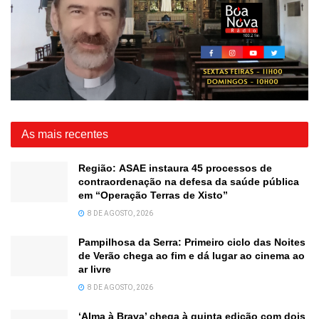
As mais recentes
Região: ASAE instaura 45 processos de
contraordenação na defesa da saúde pública
em “Operação Terras de Xisto”
8 DE AGOSTO, 2026
Pampilhosa da Serra: Primeiro ciclo das Noites
de Verão chega ao fim e dá lugar ao cinema ao
ar livre
8 DE AGOSTO, 2026
‘Alma à Brava’ chega à quinta edição com dois