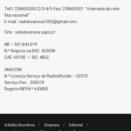
Telf/ 238605200/2/3/4/5-Fax/ 238605201 “chamada da rede
fixa nacional”
E-mail: radioboanova1002@gmail.com
Site: radioboanova.sapo.pt
NIF – 501 843 019
N.º Registo na ERC: 423098
CAE: 60100 / SIC: 4832
ANACOM:
N.º Licença Serviço de Radiodifusão – 20370
Serviço Fixo : 505018
Registo INPI N.º 643805
A Rádio Boa Nova
Empresa
Editorial