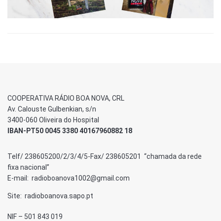
COOPERATIVA RÁDIO BOA NOVA, CRL
Av. Calouste Gulbenkian, s/n
3400-060 Oliveira do Hospital
IBAN-PT50 0045 3380 40167960882 18
Telf/ 238605200/2/3/4/5-Fax/ 238605201 “chamada da rede
fixa nacional”
E-mail: radioboanova1002@gmail.com
Site: radioboanova.sapo.pt
NIF – 501 843 019