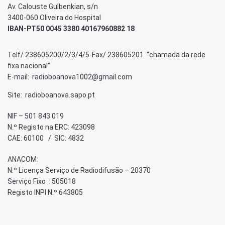
Av. Calouste Gulbenkian, s/n
3400-060 Oliveira do Hospital
IBAN-PT50 0045 3380 40167960882 18
Telf/ 238605200/2/3/4/5-Fax/ 238605201 “chamada da rede
fixa nacional”
E-mail: radioboanova1002@gmail.com
Site: radioboanova.sapo.pt
NIF – 501 843 019
N.º Registo na ERC: 423098
CAE: 60100 / SIC: 4832
ANACOM:
N.º Licença Serviço de Radiodifusão – 20370
Serviço Fixo : 505018
Registo INPI N.º 643805