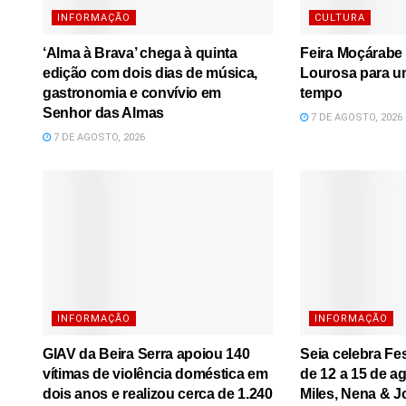
INFORMAÇÃO
CULTURA
‘Alma à Brava’ chega à quinta
Feira Moçárabe 
edição com dois dias de música,
Lourosa para u
gastronomia e convívio em
tempo
Senhor das Almas
7 DE AGOSTO, 2026
7 DE AGOSTO, 2026
INFORMAÇÃO
INFORMAÇÃO
GIAV da Beira Serra apoiou 140
Seia celebra Fe
vítimas de violência doméstica em
de 12 a 15 de a
dois anos e realizou cerca de 1.240
Miles, Nena & J