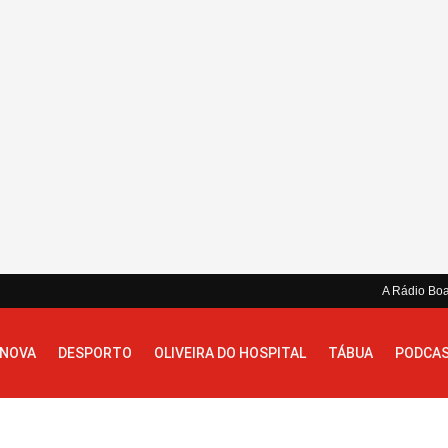
A Rádio Bo
 NOVA
DESPORTO
OLIVEIRA DO HOSPITAL
TÁBUA
PODCA