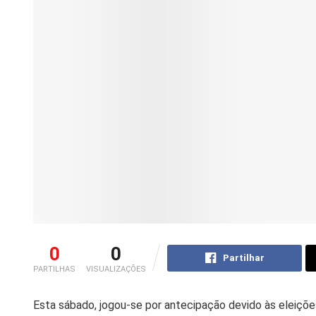
0
0
Partilhar
PARTILHAS
VISUALIZAÇÕES
Esta sábado, jogou-se por antecipação devido às eleiçõ