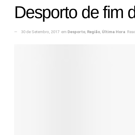
Desporto de fim 
30 de Setembro, 2017
em
Desporto
,
Região
,
Última Hora
Read