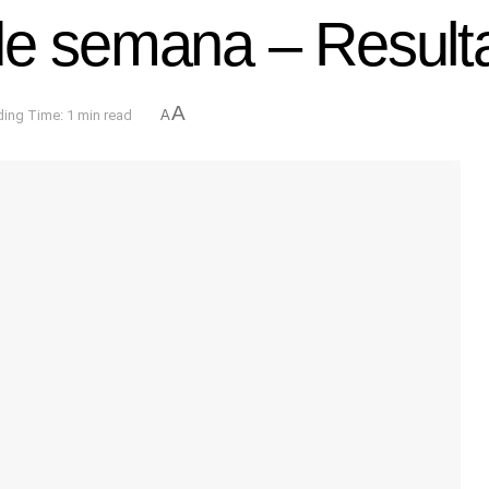
de semana – Result
A
ing Time: 1 min read
A