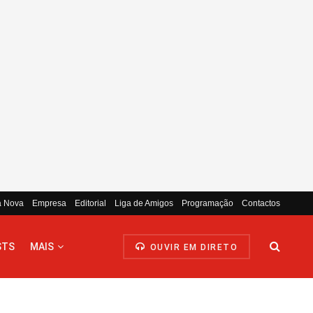
a Nova
Empresa
Editorial
Liga de Amigos
Programação
Contactos
STS
MAIS
OUVIR EM DIRETO