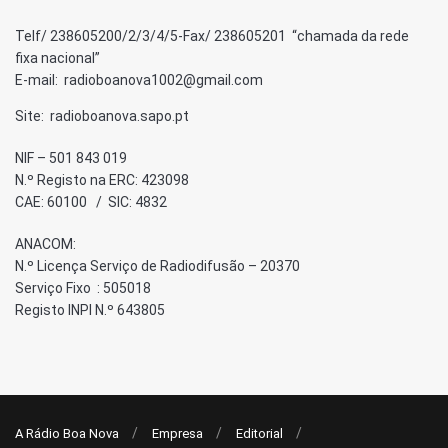
Telf/ 238605200/2/3/4/5-Fax/ 238605201 “chamada da rede
fixa nacional”
E-mail: radioboanova1002@gmail.com
Site: radioboanova.sapo.pt
NIF – 501 843 019
N.º Registo na ERC: 423098
CAE: 60100 / SIC: 4832
ANACOM:
N.º Licença Serviço de Radiodifusão – 20370
Serviço Fixo : 505018
Registo INPI N.º 643805
A Rádio Boa Nova
Empresa
Editorial