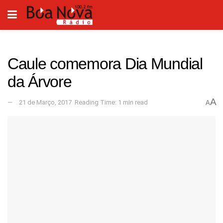
Caule comemora Dia Mundial
da Árvore
A
21 de Março, 2017
Reading Time: 1 min read
A