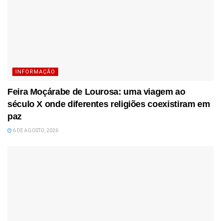
INFORMAÇÃO
Feira Moçárabe de Lourosa: uma viagem ao
século X onde diferentes religiões coexistiram em
paz
6 DE AGOSTO, 2026