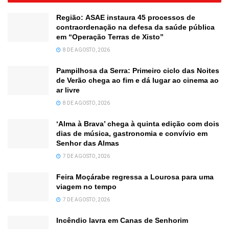
Região: ASAE instaura 45 processos de
contraordenação na defesa da saúde pública
em “Operação Terras de Xisto”
8 DE AGOSTO, 2026
Pampilhosa da Serra: Primeiro ciclo das Noites
de Verão chega ao fim e dá lugar ao cinema ao
ar livre
8 DE AGOSTO, 2026
‘Alma à Brava’ chega à quinta edição com dois
dias de música, gastronomia e convívio em
Senhor das Almas
7 DE AGOSTO, 2026
Feira Moçárabe regressa a Lourosa para uma
viagem no tempo
7 DE AGOSTO, 2026
Incêndio lavra em Canas de Senhorim