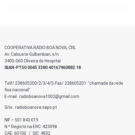
COOPERATIVA RÁDIO BOA NOVA, CRL
Av. Calouste Gulbenkian, s/n
3400-060 Oliveira do Hospital
IBAN-PT50 0045 3380 40167960882 18
Telf/ 238605200/2/3/4/5-Fax/ 238605201 “chamada da rede
fixa nacional”
E-mail: radioboanova1002@gmail.com
Site: radioboanova.sapo.pt
NIF – 501 843 019
N.º Registo na ERC: 423098
CAE: 60100 / SIC: 4832