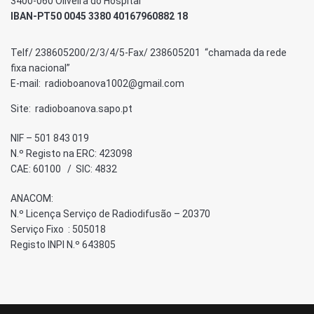
3400-060 Oliveira do Hospital
IBAN-PT50 0045 3380 40167960882 18
Telf/ 238605200/2/3/4/5-Fax/ 238605201 “chamada da rede
fixa nacional”
E-mail: radioboanova1002@gmail.com
Site: radioboanova.sapo.pt
NIF – 501 843 019
N.º Registo na ERC: 423098
CAE: 60100 / SIC: 4832
ANACOM:
N.º Licença Serviço de Radiodifusão – 20370
Serviço Fixo : 505018
Registo INPI N.º 643805