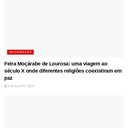
INFORMAÇÃO
Feira Moçárabe de Lourosa: uma viagem ao
século X onde diferentes religiões coexistiram em
paz
6 DE AGOSTO, 2026