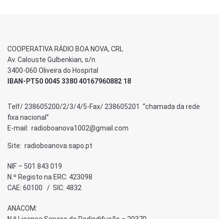
COOPERATIVA RÁDIO BOA NOVA, CRL
Av. Calouste Gulbenkian, s/n
3400-060 Oliveira do Hospital
IBAN-PT50 0045 3380 40167960882 18
Telf/ 238605200/2/3/4/5-Fax/ 238605201 “chamada da rede
fixa nacional”
E-mail: radioboanova1002@gmail.com
Site: radioboanova.sapo.pt
NIF – 501 843 019
N.º Registo na ERC: 423098
CAE: 60100 / SIC: 4832
ANACOM:
N.º Licença Serviço de Radiodifusão – 20370