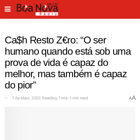
Ca$h Resto Z€ro: “O ser
humano quando está sob uma
prova de vida é capaz do
melhor, mas também é capaz
do pior”
A
1 de Maio, 2020
Reading Time: 1 min read
A