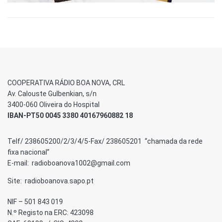
COOPERATIVA RÁDIO BOA NOVA, CRL
Av. Calouste Gulbenkian, s/n
3400-060 Oliveira do Hospital
IBAN-PT50 0045 3380 40167960882 18
Telf/ 238605200/2/3/4/5-Fax/ 238605201 “chamada da rede
fixa nacional”
E-mail: radioboanova1002@gmail.com
Site: radioboanova.sapo.pt
NIF – 501 843 019
N.º Registo na ERC: 423098