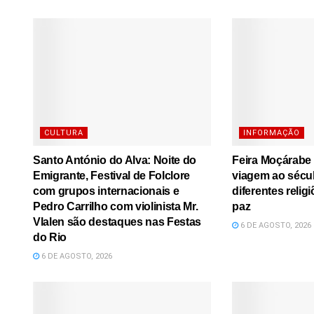
CULTURA
INFORMAÇÃO
Santo António do Alva: Noite do
Feira Moçárabe
Emigrante, Festival de Folclore
viagem ao sécu
com grupos internacionais e
diferentes relig
Pedro Carrilho com violinista Mr.
paz
Vlalen são destaques nas Festas
6 DE AGOSTO, 2026
do Rio
6 DE AGOSTO, 2026