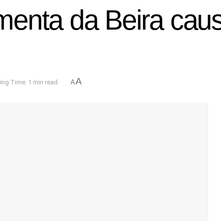
enta da Beira causo
A
ing Time: 1 min read
A