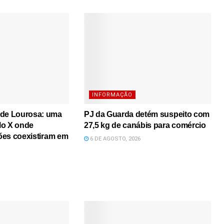
INFORMAÇÃO
 de Lourosa: uma
PJ da Guarda detém suspeito com
lo X onde
27,5 kg de canábis para comércio
iões coexistiram em
6 DE AGOSTO, 2026