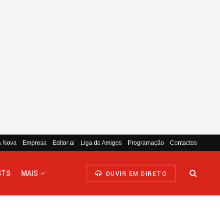
a Nova
Empresa
Editorial
Liga de Amigos
Programação
Contactos
STS
MAIS
OUVIR EM DIRETO