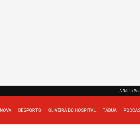
A Rádio Bo
 NOVA
DESPORTO
OLIVEIRA DO HOSPITAL
TÁBUA
PODCA