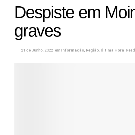
Despiste em Moim
graves
21 de Junho, 2022
em
Informação
,
Região
,
Última Hora
Read