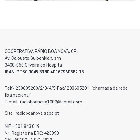
COOPERATIVA RÁDIO BOA NOVA, CRL
Av. Calouste Gulbenkian, s/n
3400-060 Oliveira do Hospital
IBAN-PT50 0045 3380 40167960882 18
Telf/ 238605200/2/3/4/5-Fax/ 238605201 “chamada da rede
fixa nacional”
E-mail: radioboanova1002@gmail.com
Site: radioboanova.sapo.pt
NIF – 501 843 019
N.º Registo na ERC: 423098