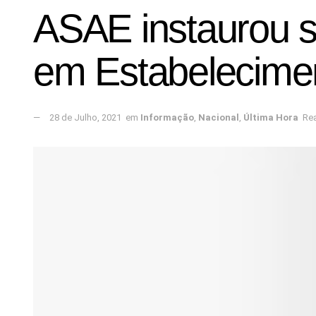
ASAE instaurou s
em Estabelecimen
28 de Julho, 2021
em
Informação
,
Nacional
,
Última Hora
Rea