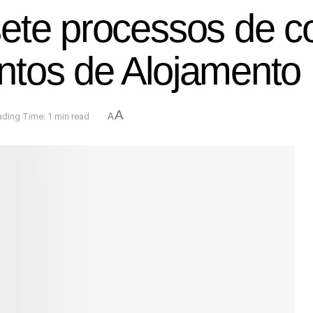
ete processos de c
tos de Alojamento 
A
ding Time: 1 min read
A