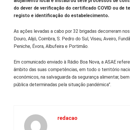
alojamento local e instaurou sete processos de cont
do dever de verificação do certificado COVID ou de t
registo e identificação do estabelecimento.
As ações levadas a cabo por 32 brigadas decorreram nos 
Douro, Alijó, Coimbra, S. Pedro do Sul, Viseu, Aveiro, Fund
Peniche, Évora, Albufeira e Portimão.
Em comunicado enviado à Rádio Boa Nova, a ASAE refere 
âmbito das suas competências, em todo o território nacio
económicos, na salvaguarda da segurança alimentar, bem
pública determinadas pela situação pandémica”.
redacao