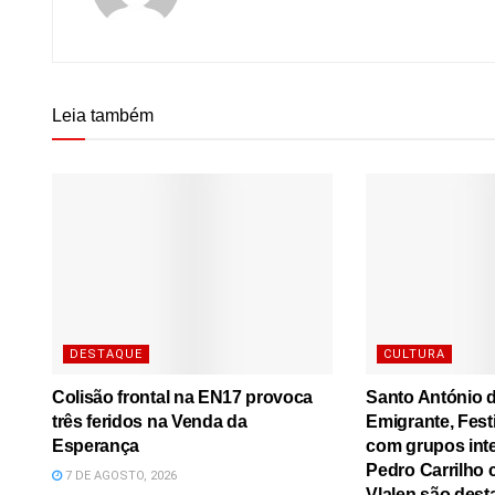
Leia também
DESTAQUE
CULTURA
Colisão frontal na EN17 provoca
Santo António d
três feridos na Venda da
Emigrante, Festi
Esperança
com grupos inte
Pedro Carrilho c
7 DE AGOSTO, 2026
Vlalen são dest