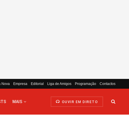
a Nova
Empresa
Editorial
Liga de Amigos
Programação
Contactos
STS
MAIS
OUVIR EM DIRETO