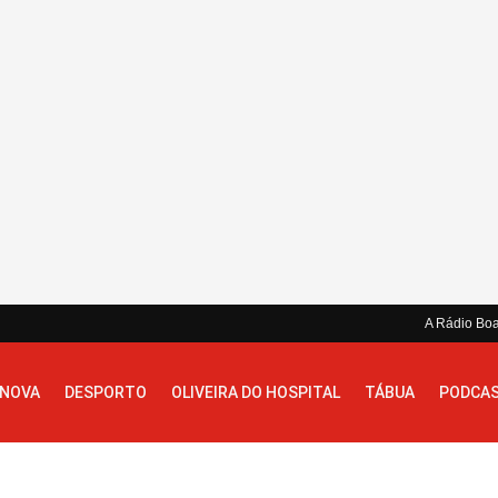
A Rádio Bo
 NOVA
DESPORTO
OLIVEIRA DO HOSPITAL
TÁBUA
PODCA