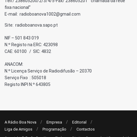
Telf/ 238605200/2/3/4/5-Fax/ 238605201 “chamada da rede
fixa nacional”
E-mail: radioboanova1002@gmail.com
Site: radioboanova.sapo.pt
NIF – 501 843 019
N.º Registo na ERC: 423098
CAE: 60100 / SIC: 4832
ANACOM:
N.º Licença Serviço de Radiodifusão – 20370
Serviço Fixo : 505018
Registo INPI N.º 643805
A Rádio Boa Nova
Empresa
Editorial
Liga de Amigos
Programação
Contactos