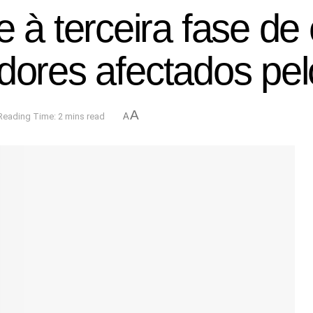
 terceira fase de 
dores afectados pel
A
Reading Time: 2 mins read
A