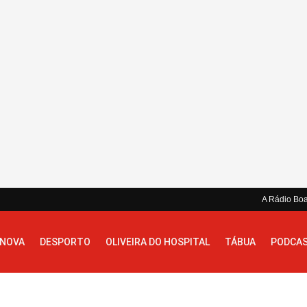
A Rádio Bo
 NOVA
DESPORTO
OLIVEIRA DO HOSPITAL
TÁBUA
PODCA