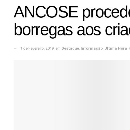
ANCOSE procede à
borregas aos cria
1 de Fevereiro, 2019
em
Destaque
,
Informação
,
Última Hora