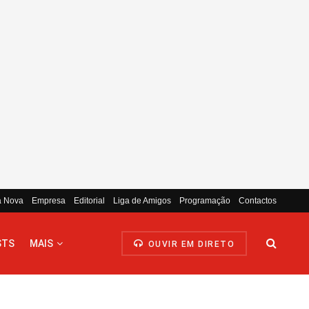
a Nova
Empresa
Editorial
Liga de Amigos
Programação
Contactos
STS
MAIS
OUVIR EM DIRETO