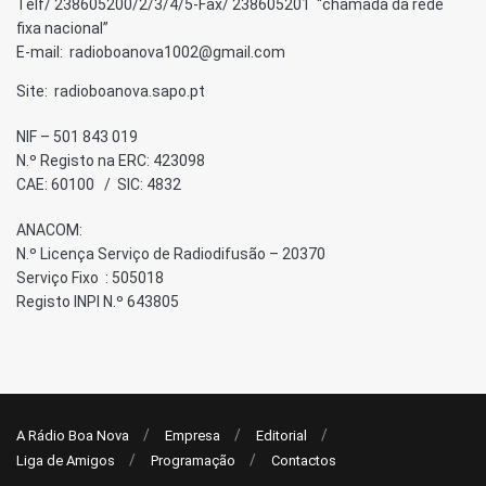
Telf/ 238605200/2/3/4/5-Fax/ 238605201 “chamada da rede
fixa nacional”
E-mail: radioboanova1002@gmail.com
Site: radioboanova.sapo.pt
NIF – 501 843 019
N.º Registo na ERC: 423098
CAE: 60100 / SIC: 4832
ANACOM:
N.º Licença Serviço de Radiodifusão – 20370
Serviço Fixo : 505018
Registo INPI N.º 643805
A Rádio Boa Nova
Empresa
Editorial
Liga de Amigos
Programação
Contactos