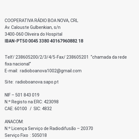
COOPERATIVA RÁDIO BOA NOVA, CRL
Av. Calouste Gulbenkian, s/n
3400-060 Oliveira do Hospital
IBAN-PT50 0045 3380 40167960882 18
Telf/ 238605200/2/3/4/5-Fax/ 238605201 “chamada da rede
fixa nacional”
E-mail: radioboanova1002@gmail.com
Site: radioboanova.sapo.pt
NIF – 501 843 019
N.º Registo na ERC: 423098
CAE: 60100 / SIC: 4832
ANACOM:
N.º Licença Serviço de Radiodifusão – 20370
Serviço Fixo : 505018