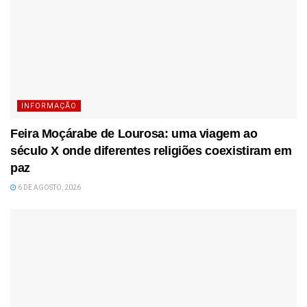
INFORMAÇÃO
Feira Moçárabe de Lourosa: uma viagem ao
século X onde diferentes religiões coexistiram em
paz
6 DE AGOSTO, 2026