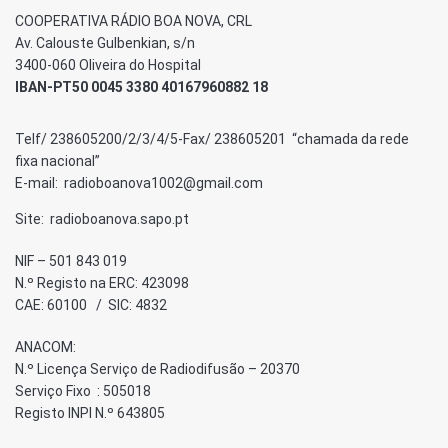
COOPERATIVA RÁDIO BOA NOVA, CRL
Av. Calouste Gulbenkian, s/n
3400-060 Oliveira do Hospital
IBAN-PT50 0045 3380 40167960882 18
Telf/ 238605200/2/3/4/5-Fax/ 238605201 “chamada da rede
fixa nacional”
E-mail: radioboanova1002@gmail.com
Site: radioboanova.sapo.pt
NIF – 501 843 019
N.º Registo na ERC: 423098
CAE: 60100 / SIC: 4832
ANACOM:
N.º Licença Serviço de Radiodifusão – 20370
Serviço Fixo : 505018
Registo INPI N.º 643805