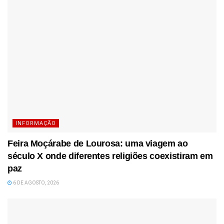
INFORMAÇÃO
Feira Moçárabe de Lourosa: uma viagem ao
século X onde diferentes religiões coexistiram em
paz
6 DE AGOSTO, 2026