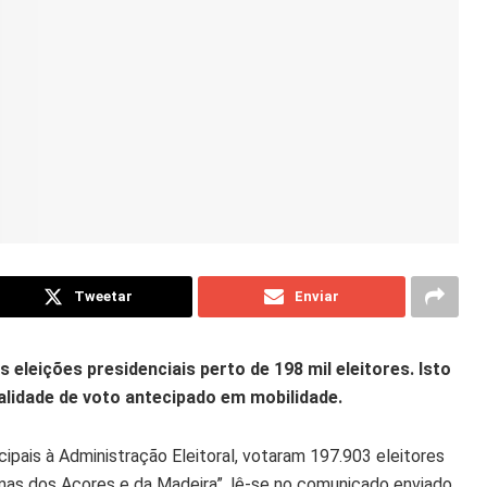
Tweetar
Enviar
leições presidenciais perto de 198 mil eleitores. Isto
alidade de voto antecipado em mobilidade.
pais à Administração Eleitoral, votaram 197.903 eleitores
as dos Açores e da Madeira”, lê-se no comunicado enviado