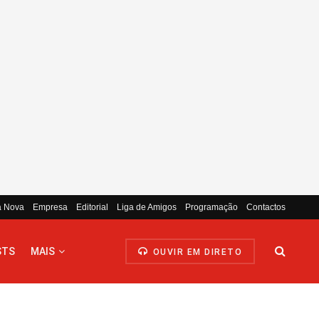
a Nova
Empresa
Editorial
Liga de Amigos
Programação
Contactos
STS
MAIS
OUVIR EM DIRETO