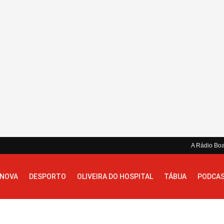
A Rádio Bo
 NOVA
DESPORTO
OLIVEIRA DO HOSPITAL
TÁBUA
PODCA