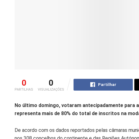
0
0
Partilhar
PARTILHAS
VISUALIZAÇÕES
No último domingo, votaram antecipadamente para as e
representa mais de 80% do total de inscritos na mod
De acordo com os dados reportados pelas câmaras munici
nos 308 concelhos do continente e das Regiões Autónom