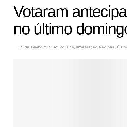
Votaram antecipa
no último doming
21 de Janeiro, 2021
em
Política
,
Informação
,
Nacional
,
Últi