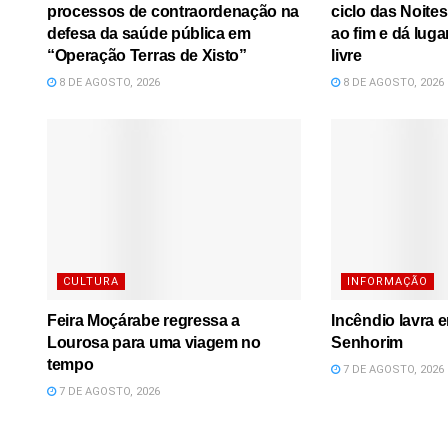
processos de contraordenação na
ciclo das Noite
defesa da saúde pública em
ao fim e dá luga
“Operação Terras de Xisto”
livre
8 DE AGOSTO, 2026
8 DE AGOSTO, 2026
CULTURA
INFORMAÇÃO
Feira Moçárabe regressa a
Incêndio lavra 
Lourosa para uma viagem no
Senhorim
tempo
7 DE AGOSTO, 2026
7 DE AGOSTO, 2026