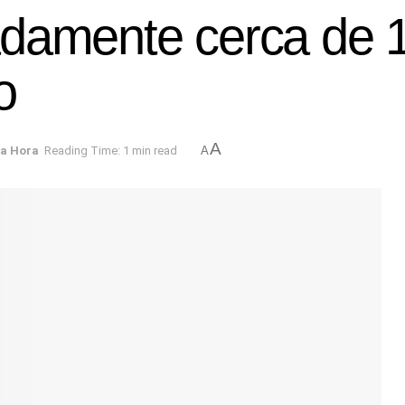
damente cerca de 19
o
A
ma Hora
Reading Time: 1 min read
A