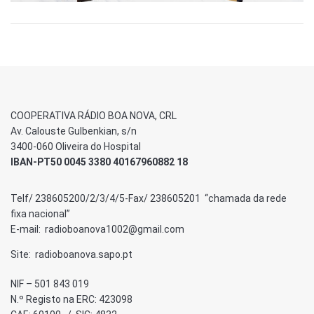
COOPERATIVA RÁDIO BOA NOVA, CRL
Av. Calouste Gulbenkian, s/n
3400-060 Oliveira do Hospital
IBAN-PT50 0045 3380 40167960882 18
Telf/ 238605200/2/3/4/5-Fax/ 238605201 “chamada da rede
fixa nacional”
E-mail: radioboanova1002@gmail.com
Site: radioboanova.sapo.pt
NIF – 501 843 019
N.º Registo na ERC: 423098