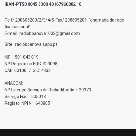
IBAN-PT50 0045 3380 40167960882 18
Telf/ 238605200/2/3/4/5-Fax/ 238605201 “chamada da rede
fixa nacional”
E-mail: radioboanova1002@gmail.com
Site: radioboanova.sapo.pt
NIF – 501 843 019
N.º Registo na ERC: 423098
CAE: 60100 / SIC: 4832
ANACOM:
N.º Licença Serviço de Radiodifusão – 20370
Serviço Fixo : 505018
Registo INPI N.º 643805