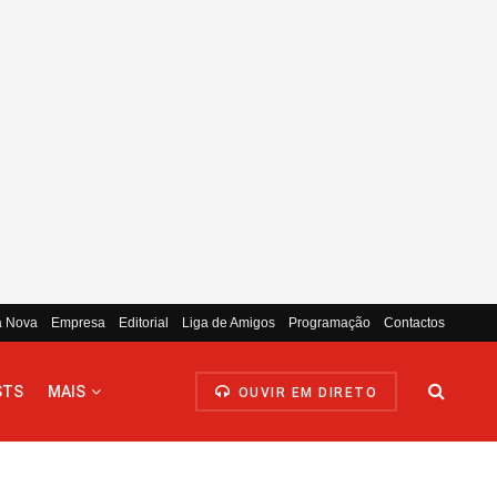
a Nova
Empresa
Editorial
Liga de Amigos
Programação
Contactos
STS
MAIS
OUVIR EM DIRETO