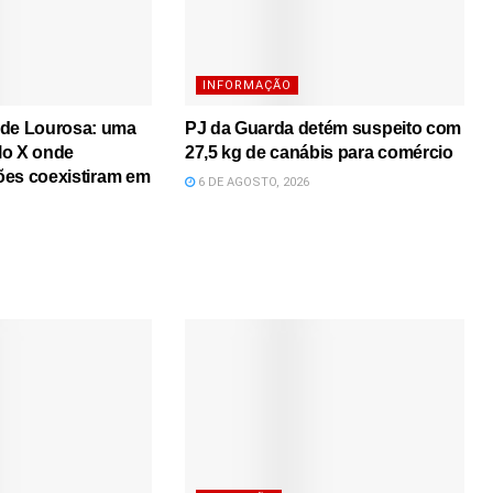
INFORMAÇÃO
 de Lourosa: uma
PJ da Guarda detém suspeito com
lo X onde
27,5 kg de canábis para comércio
iões coexistiram em
6 DE AGOSTO, 2026