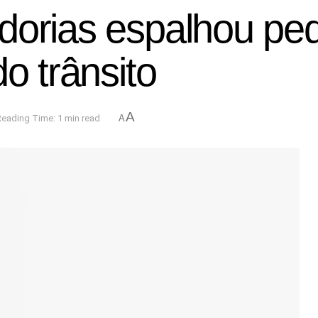
dorias espalhou ped
o trânsito
A
Reading Time: 1 min read
A