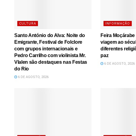
CULTURA
INFORMAÇÃO
Santo António do Alva: Noite do
Feira Moçárabe
Emigrante, Festival de Folclore
viagem ao sécu
com grupos internacionais e
diferentes relig
Pedro Carrilho com violinista Mr.
paz
Vlalen são destaques nas Festas
6 DE AGOSTO, 2026
do Rio
6 DE AGOSTO, 2026