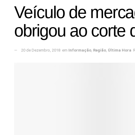
Veículo de merca
obrigou ao corte d
20 de Dezembro, 2018
em
Informação
,
Região
,
Última Hora