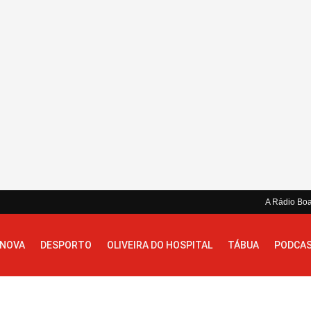
A Rádio Bo
 NOVA
DESPORTO
OLIVEIRA DO HOSPITAL
TÁBUA
PODCA