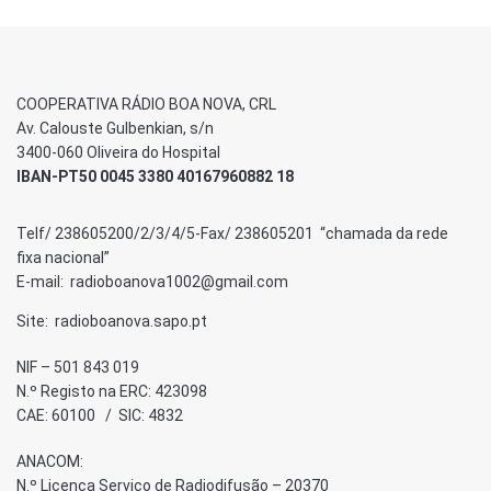
COOPERATIVA RÁDIO BOA NOVA, CRL
Av. Calouste Gulbenkian, s/n
3400-060 Oliveira do Hospital
IBAN-PT50 0045 3380 40167960882 18
Telf/ 238605200/2/3/4/5-Fax/ 238605201 “chamada da rede
fixa nacional”
E-mail: radioboanova1002@gmail.com
Site: radioboanova.sapo.pt
NIF – 501 843 019
N.º Registo na ERC: 423098
CAE: 60100 / SIC: 4832
ANACOM:
N.º Licença Serviço de Radiodifusão – 20370