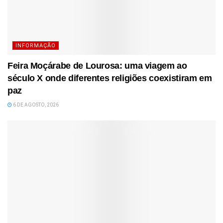
INFORMAÇÃO
Feira Moçárabe de Lourosa: uma viagem ao
século X onde diferentes religiões coexistiram em
paz
6 DE AGOSTO, 2026