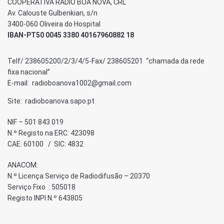
COOPERATIVA RÁDIO BOA NOVA, CRL
Av. Calouste Gulbenkian, s/n
3400-060 Oliveira do Hospital
IBAN-PT50 0045 3380 40167960882 18
Telf/ 238605200/2/3/4/5-Fax/ 238605201 “chamada da rede
fixa nacional”
E-mail: radioboanova1002@gmail.com
Site: radioboanova.sapo.pt
NIF – 501 843 019
N.º Registo na ERC: 423098
CAE: 60100 / SIC: 4832
ANACOM:
N.º Licença Serviço de Radiodifusão – 20370
Serviço Fixo : 505018
Registo INPI N.º 643805