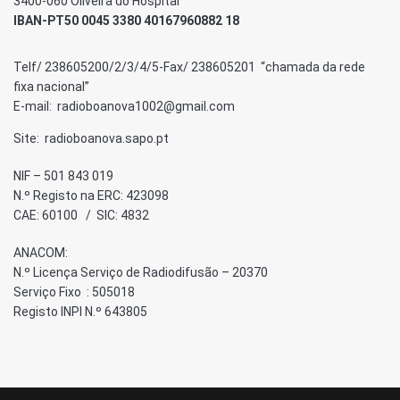
3400-060 Oliveira do Hospital
IBAN-PT50 0045 3380 40167960882 18
Telf/ 238605200/2/3/4/5-Fax/ 238605201 “chamada da rede
fixa nacional”
E-mail: radioboanova1002@gmail.com
Site: radioboanova.sapo.pt
NIF – 501 843 019
N.º Registo na ERC: 423098
CAE: 60100 / SIC: 4832
ANACOM:
N.º Licença Serviço de Radiodifusão – 20370
Serviço Fixo : 505018
Registo INPI N.º 643805