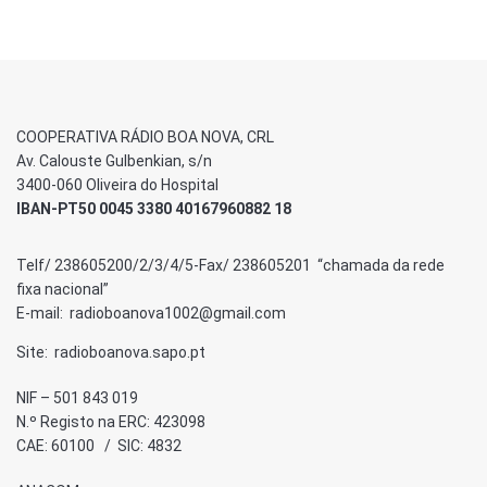
COOPERATIVA RÁDIO BOA NOVA, CRL
Av. Calouste Gulbenkian, s/n
3400-060 Oliveira do Hospital
IBAN-PT50 0045 3380 40167960882 18
Telf/ 238605200/2/3/4/5-Fax/ 238605201 “chamada da rede
fixa nacional”
E-mail: radioboanova1002@gmail.com
Site: radioboanova.sapo.pt
NIF – 501 843 019
N.º Registo na ERC: 423098
CAE: 60100 / SIC: 4832